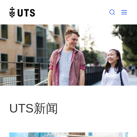
Skip
to
content
UTS新闻