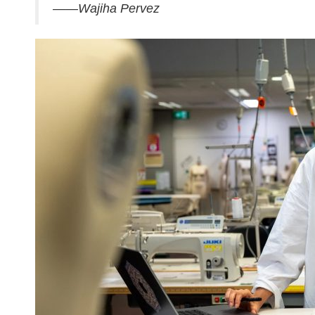
——Wajiha Pervez