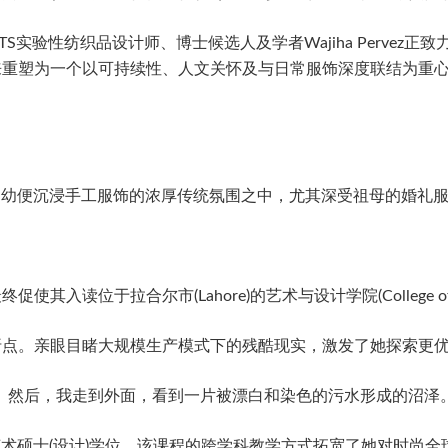
实验性纺织品设计师、博士候选人及学者Wajiha Pervez
来重塑为一个以可持续性、人文关怀及与日常服饰深度联结为重
，自幼便沉浸手工服饰的浓厚传统氛围之中，尤其深受祖母的婚礼
于拉合尔市(Lahore)的艺术与设计学院(College of Art 
折点。亲眼目睹大规模生产模式下的残酷现实，激发了她探索更
。然后，我走到外面，看到一片被漂白和染色的污水形成的沼泽。我
读艺术硕士(设计)学位。该课程的跨学科教学方式拓宽了她对时尚