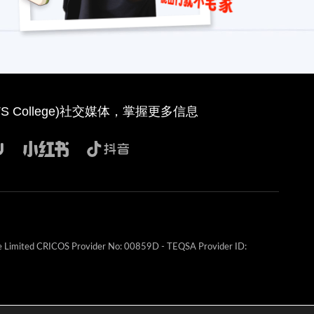
 College)社交媒体，掌握更多信息
e Limited CRICOS Provider No: 00859D - TEQSA Provider ID: