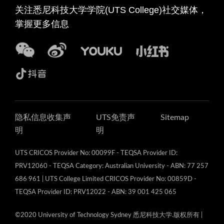
关注悉尼科技大学学院(UTS College)社交媒体，
掌握更多信息
隐私信息收集声
UTS免责声
Sitemap
明
明
UTS CRICOS Provider No: 00099F - TEQSA Provider ID:
PRV12060 - TEQSA Category: Australian University - ABN: 77 257
686 961 | UTS College Limited CRICOS Provider No: 00859D -
TEQSA Provider ID: PRV12022 - ABN: 39 001 425 065
©2020 University of Technology Sydney 悉尼科技大学.版权所有
|